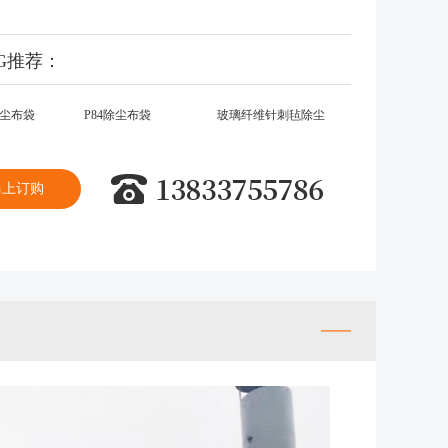
AG推荐：
尘布袋
P84除尘布袋
玻璃纤维针刺毡除尘
布袋
马上订购