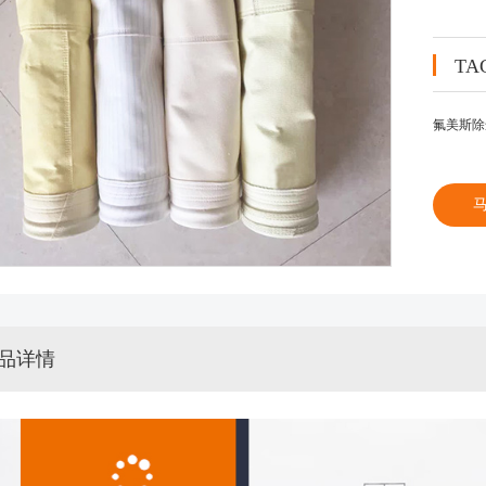
T
氟美斯除
品详情